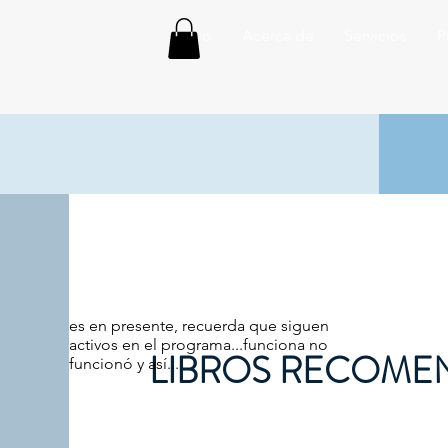
Inicio
Acerca de
Servicios
P
es en presente, recuerda que siguen
activos en el programa...funciona no
LIBROS RECOM
funcionó y así...